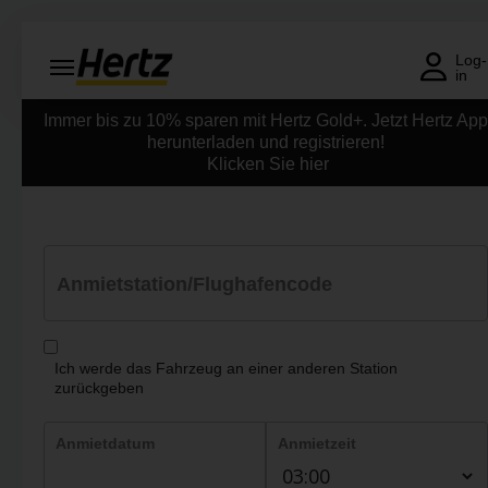
Menü
Log-
in
Reservierungsanfrage
Immer bis zu 10% sparen mit Hertz Gold+. Jetzt Hertz App
herunterladen und registrieren!
Ändern/Stornieren
Klicken Sie hier
Weltweite
Stationen
Topangebote
Anmietstation/Flughafencode
Join /
Gold
Overview
Ich werde das Fahrzeug an einer anderen Station
zurückgeben
DE/AT
Anmietdatum
Anmietzeit
Fahrzeug