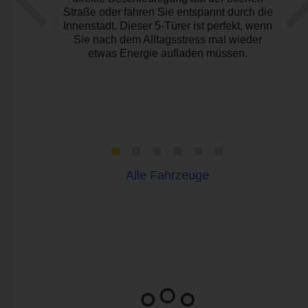
w
Straße oder fahren Sie entspannt durch die
s neue
Innenstadt. Dieser 5-Türer ist perfekt, wenn
e reicht
Sie nach dem Alltagsstress mal wieder
 Ford
etwas Energie aufladen müssen.
Mercedes
licher
orter an
ben, als
pliziert
ses.
Alle Fahrzeuge