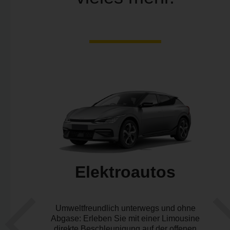
Elektroautos
H
Umweltfreundlich unterwegs und ohne
Abgase: Erleben Sie mit einer Limousine
u
direkte Beschleunigung auf der offenen
n, LKW