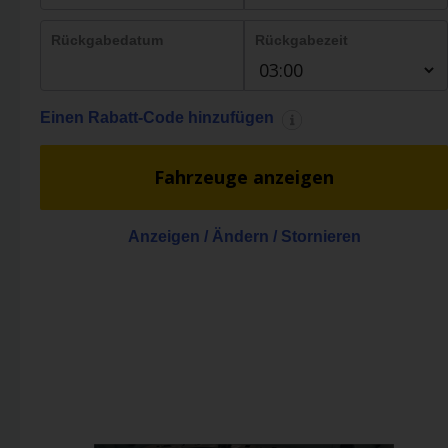
mieten
Rückgabedatum
Rückgabezeit
Transporter
mieten
Einen Rabatt-Code hinzufügen
Stationen
Fahrzeuge anzeigen
Topangebote
Anzeigen / Ändern / Stornieren
Treueprogramm
Flotte
Serviceleistungen