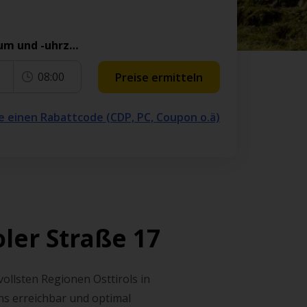
Rückgabedatum und -uhrzeit
08:00
Preise ermitteln
e einen Rabattcode (CDP, PC, Coupon o.ä)
oler Straße 17
vollsten Regionen Osttirols in
ns erreichbar und optimal