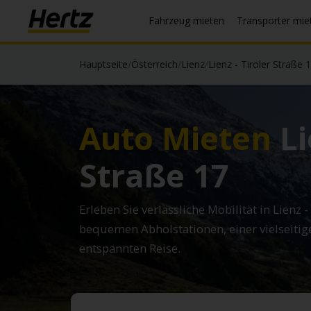
Fahrzeug mieten
Transporter mie
Hauptseite
/
Österreich
/
Lienz
/
Lienz - Tiroler Straße 
Auto Mieten
Li
Straße 17
Erleben Sie verlässliche Mobilität in Lienz -
bequemen Abholstationen, einer vielseiti
entspannten Reise.