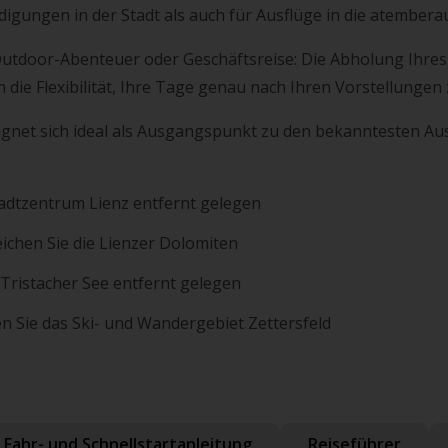
digungen in der Stadt als auch für Ausflüge in die atembe
utdoor-Abenteuer oder Geschäftsreise: Die Abholung Ihres 
 die Flexibilität, Ihre Tage genau nach Ihren Vorstellungen 
ignet sich ideal als Ausgangspunkt zu den bekanntesten Aus
adtzentrum Lienz entfernt gelegen
ichen Sie die Lienzer Dolomiten
ristacher See entfernt gelegen
en Sie das Ski- und Wandergebiet Zettersfeld
Fahr- und Schnellstartanleitung
Reiseführer