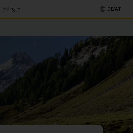
DE/
AT
eleistungen
Land / Region::
Sprache::
Anwenden