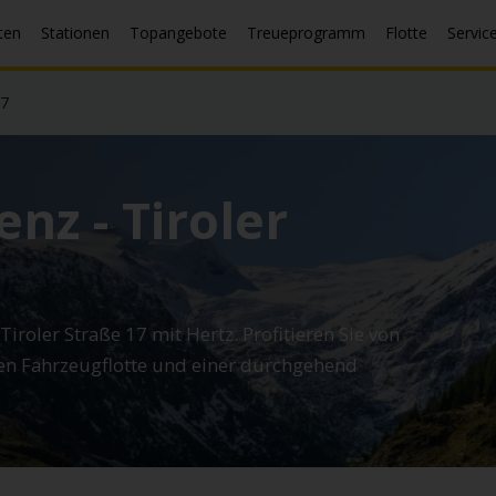
ten
Stationen
Topangebote
Treueprogramm
Flotte
Servic
17
enz - Tiroler
 Tiroler Straße 17 mit Hertz. Profitieren Sie von
gen Fahrzeugflotte und einer durchgehend